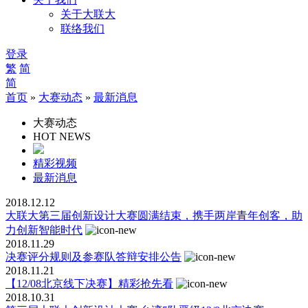
关于大联大
联络我们
登录
繁
简
简
首页
»
大赛动态
»
最新消息
大赛动态
HOT NEWS
精彩视频
最新消息
2018.12.12
大联大第三届创新设计大赛圆满结束，携手两岸青年创客，助
力创新智能时代
2018.11.29
决赛评分规则及参赛队答辩安排公告
2018.11.21
【12/08北京线下决赛】精彩抢先看
2018.10.31